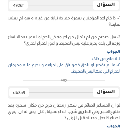
السؤال
4926f
1- اذا قام احد المؤمنين بعمرة مفردة نيابة عن غيره و هو لم يعتمر
سابقا؟
2- هل صحيح من لم يتحلل من احرامه في الحج او العمر بعد الانتهاء
ورجع الى بلده يحرم عليه لبس المخيط و امور الاحرام الاخرى؟
الجواب
١- لا مانع من ذلک.
٢- ما لم یقصر او یلحق فهو باق علی احرامه و یحرم علیه محرمان
الاحرام التی منها لبس المخیط.
السؤال
db8a9
لو ان المسافر الصائم في شهر رمضان خرج من مكان سفره بعد
طلوع الفجر وفي الطريق شرب الماء نسيانا , هل يحق له ان ينوي
الصيام اذا دخل مدينته قبل الزوال ؟
الجواب