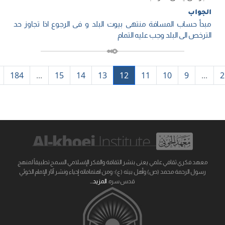
الجواب
مبدأ حساب المسافة منتهی بیوت البلد و فی الرجوع اذا تجاوز حد
الترخص الی البلد وجب علیه التمام
184
...
15
14
13
12
11
10
9
...
2
معهد فكري ثقافي علمي يعنى بنشر الثقافة والفكر الإسلامي السمح تطبيقاً لمنهج
رسول الرحمة محمد (ص) وأهل بيته (ع)؛ ومن اهتماماته إحياء ونشر آثار الإمام الخوئي
قدس سره.
المزيد...