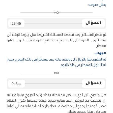
بطل صومه.
السؤال
23f46
لو افطر المسافر بعد قطعة المسافة الشريعة هل يلزمة البقاء الى
بعد الزوال للعودة الى البيت ام يستطيع العودة قبل الزوال وهو
مفطر
الجواب
له العقود قبل الزوال الی وطنه فانه یعد مسافرا فی ذلک الیوم و یجوز
له التناول المفطر فی ذلک الیوم
السؤال
0c6aa
هل صحيح : ان الذي يسكن محافظة بغداد واراد الخروج منها فعليه
ان يحسب حد الترخص عند نهاية حدود بغداد وعندها تكون الصلاة
قصرا ؟ وعند الرجوع الى محافظة بغداد واراد الصلاة فانه يصلي تماما
مجرد ان يدخل حدود بغداد.