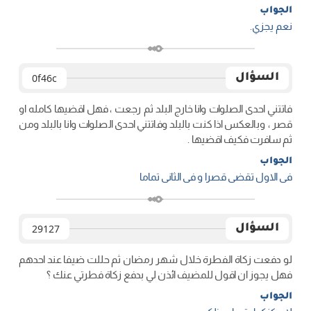
الجواب
نعم يجزي.
السؤال
0f46c
فاتتني احدى الصلوات وانا خارج البلد ثم رجعت ، فهل اقضيها كامله او
قصر ، وبالعكس اذا كنت بالبلد وفاتتني احدى الصلوات وانا بالبلد ومن
ثم سافرت فكيف اقضيها .
الجواب
فی الاول تقضی قصرا و فی الثانی تماما
السؤال
29127
لو دفعت زكاة الفطرة خلال شهر رمضان ثم حللت ضيفا عند احدهم
فهل يجوز ان اقول للمضيف ائذن لي بدفع زكاة فطرتي عنك ؟
الجواب