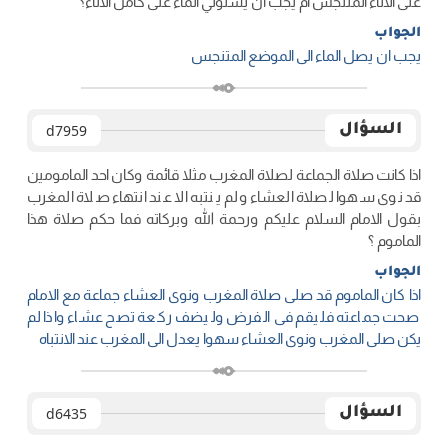
على الاناء المتنجس ام يجب ان يستولي الماء على كامل الاناء؟
الجواب
یجب ان یصل الماء الی الموضع المتنجس
السؤال
d7959
اذا كانت صلاة الجماعة لصلاة المغرب مثلا قائمة وكان احد المامومين
قد نوى سهوا لصلاة العشاء ولم ينتبه الا عند انتهاء صلاة المغرب
بقول الامام السلام عليكم ورحمة الله وبركاته فما حكم صلاة هذا
الماموم ؟
الجواب
اذا کان الماموم قد صلی صلاة المغرب ونوی العشاء جماعة مع الامام
صحت جماعته فلیقم فی الفرض ولیضف رکعة تصح عشاء واذا لم
یکن صلی المغرب ونوی العشاء سهوا یعدل الی المغرب عند الانتباه
السؤال
d6435