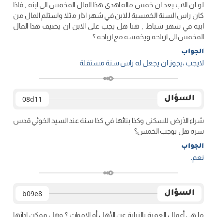
لو ان الاب بعد ان خمس ماله اهدى هذا المال المخمس الى ابنه , فاذا
كان راس السنة الخمسية للابن في شهر اذار مثلا واستلم المال من
ابيه في شهر شباط , هنا هل يجب على الابن ان يضيف هذا المال
المخمس الى ارباحه ويخمسه مع ارباحه ؟
الجواب
لایجب ،یجوز ان یجعل له راس سنة مستقلة
السؤال
08d11
شراء الأرض للسكنى وكذا بنائها في كذا سنة عند السيد الخوئي قدس
سره هل يوجب الخمس؟
الجواب
نعم.
السؤال
b09e8
ما هي أعمال العمرة بالنيابة عن الأهل أو الاموات ؟ وهل ممكن ادائها