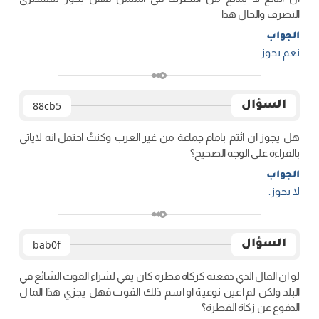
التصرف والحال هذا
الجواب
نعم یجوز
السؤال
88cb5
هل يجوز ان ائتم بامام جماعة من غير العرب وكنتُ احتمل انه لاياتي
بالقراءة على الوجه الصحيح؟
الجواب
لا یجوز.
السؤال
bab0f
لو ان المال الذي دفعته كزكاة فطرة كان يفي لشراء القوت الشائع في
البلد ولكن لم اعين نوعية او اسم ذلك القوت فهل يجزي هذا المال
الدفوع عن زكاة الفطرة؟