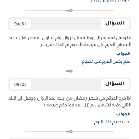
لایمکنک احتساب ذلک
السؤال
9ac61
اذا وصل المسافر الى وطنة قبل الزوال ولم يتناول المفطر هل تجديد
النية هي العزم على مواصلة الصيام .ام هناك شئ اخر
الجواب
نعم یکفی العزم علی الصیام
السؤال
08702
اذا خرج الصائم في شهر رمضان من بلده بعد الزوال ووصل الى البلد
الثاني وفيه الشمس لم تزل بعد فما حكم صيامه ؟
الجواب
یجب صیام ذلک الیوم.