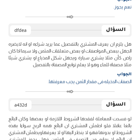
نعم یجوز.
السؤال
dfdea
هل يلزم ان يعرف المشتري بالتفصيل عما يريد شراءه او انه لايضره
الجهل ببعض المواصفات او بعض متعلقات المثمن ولا سيما اذا كان
راض كأن مثلا يشتري سيارة ويجهل شكل المذياع او يشتري شيئا
مثلا مصفاة للماء وهو لا يعلم توابع المصفاة بالتفصيل
الجواب
الصفات الدخیله فی مقدار الثمن یجب معرفتها.
السؤال
a432d
لو فسدت المعاملة لفقدها الشروط اللازمة او بعضها وكان البائع
بالغا عاقلا فلو اطمئن المشتري ان البائع همه الربح سواءا بهذه
الشروط او بدونها فهو لا ينظر اليها او لا يعرفهاويطمئن المشتري
ان البائع لا يمانع من التصرف في المثمن فهل يجوز للمشتري