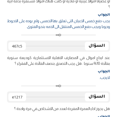
او عصيانا اموالا عينية او مادية او كانت هناك اموالا مستقرة بذمة ابيه
؟
الجواب
یجب دفع خمس الاعیان التی تعلق بها الخمس ولم یوده علی الاحوط
وجوبا ویجب دفع الخمس المنتقل الی الذمه بنحو الفتوی.
السؤال
467c5
عند ايداع اموال في المصارف الاهلية الاستثمارية كوديعة سنوية
بفائدة 10% سنوبا . هل يجب التصدق بنصف الفائدة على الفقراء ؟
الجواب
لایجب.
السؤال
e1217
هل يجوز اداء العمرة المفردة لعدد من الاشخاص في مرة واحدة ؟
الجواب