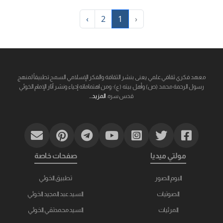
›
2
1
‹
معهد فكري ثقافي علمي يعنى بنشر الثقافة والفكر الإسلامي السمح تطبيقاً لمنهج
رسول الرحمة محمد (ص) وأهل بيته (ع)؛ ومن اهتماماته إحياء ونشر آثار الإمام الخوئي
قدس سره.
المزيد...
مولتي ميديا
صفحات خاصة
البوم الصور
تطبيق الخوئي
الصوتيات
السيد عبد المجيد الخوئي
المرئيات
السيد محمدتقي الخوئي