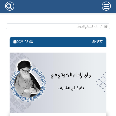
رای الامام الخوئی
2026-08-08
3377