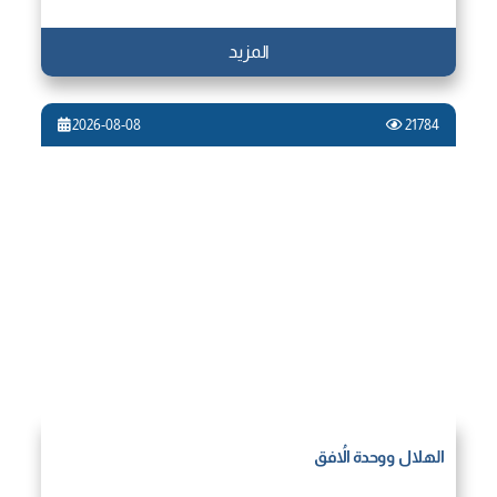
المزيد
2026-08-08
21784
الهلال ووحدة الاُفق