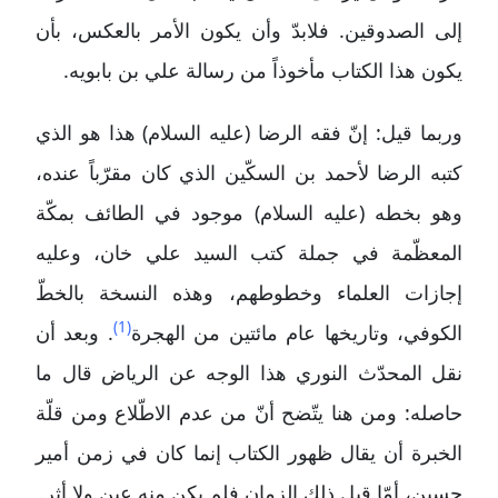
إلى الصدوقين. فلابدّ وأن يكون الأمر بالعكس، بأن
يكون هذا الكتاب مأخوذاً من رسالة علي بن بابويه.
وربما قيل: إنّ فقه الرضا (عليه السلام) هذا هو الذي
كتبه الرضا لأحمد بن السكّين الذي كان مقرّباً عنده،
وهو بخطه (عليه السلام) موجود في الطائف بمكّة
المعظّمة في جملة كتب السيد علي خان، وعليه
إجازات العلماء وخطوطهم، وهذه النسخة بالخطّ
(1)
الكوفي، وتاريخها عام مائتين من الهجرة
. وبعد أن
نقل المحدّث النوري هذا الوجه عن الرياض قال ما
حاصله: ومن هنا يتّضح أنّ من عدم الاطّلاع ومن قلّة
الخبرة أن يقال ظهور الكتاب إنما كان في زمن أمير
حسين، أمّا قبل ذلك الزمان فلم يكن منه عين ولا أثر.