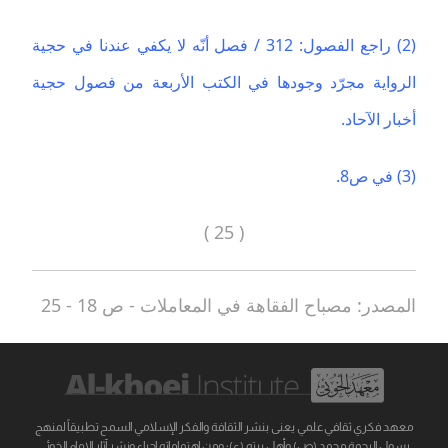
(2) راجع الفصول: 312 / فصل أنّه لا يكفي عندنا في حجية
الرواية مجرّد وجودها في الكتب الأربعة من فصول حجية
أخبار الآحاد.
(3) في ص8.
( 25 )
المصدر: مصباح الفقاهة في المعاملات - ص 18 - 25
معهد فكري ثقافي علمي يعنى بنشر الثقافة والفكر الإسلامي السمح تطبيقاً لمنهج
رسول الرحمة محمد (ص) وأهل بيته (ع)؛ ومن اهتماماته إحياء ونشر آثار الإمام الخوئي