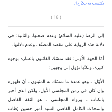
يكتسب به ب2 ح1.
( 18 )
إلى الرضا (عليه السلام) وعدم صحتها. والثانية: في
دلالة هذه الرواية على مقصد المصنّف وعدم دلالتها.
أمّا الجهة الاُولى: فقد تمسّك القائلون باعتباره بوجوه
كثيرة، ولكنّها تؤول إلى وجهين:
الأوّل: ـ وهو عمدة ما تمسّك به المثبتون ـ أنّ ظهوره
وإن كان في زمن المجلسي الأول، ولكن الذي أخبر
بالكتاب ـ ورواه المجلسي ـ هو الثقة الفاضل
والمحدّث الكامل القاضي السيد أمير حسين (طاب