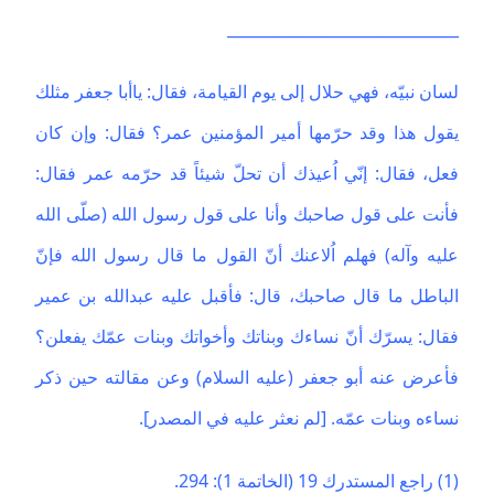
______________________________
لسان نبيّه، فهي حلال إلى يوم القيامة، فقال: ياأبا جعفر مثلك
يقول هذا وقد حرّمها أمير المؤمنين عمر؟ فقال: وإن كان
فعل، فقال: إنّي اُعيذك أن تحلّ شيئاً قد حرّمه عمر فقال:
فأنت على قول صاحبك وأنا على قول رسول الله (صلّى الله
عليه وآله) فهلم اُلاعنك أنّ القول ما قال رسول الله فإنّ
الباطل ما قال صاحبك، قال: فأقبل عليه عبدالله بن عمير
فقال: يسرّك أنّ نساءك وبناتك وأخواتك وبنات عمّك يفعلن؟
فأعرض عنه أبو جعفر (عليه السلام) وعن مقالته حين ذكر
نساءه وبنات عمّه. [لم نعثر عليه في المصدر].
(1) راجع المستدرك 19 (الخاتمة 1): 294.