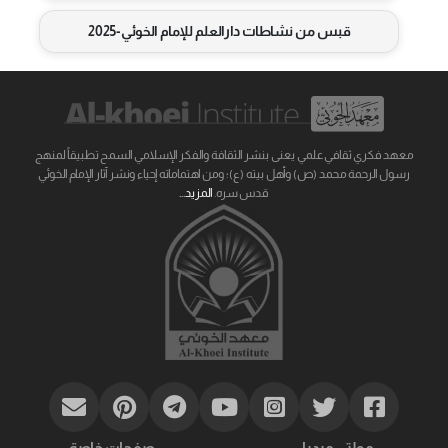
قبس من نشاطات دارالعلم للإمام الخوئي-2025
معهد فكري ثقافي علمي يعنى بنشر الثقافة والفكر الإسلامي السمح تطبيقاً لمنهج
رسول الرحمة محمد (ص) وأهل بيته (ع)؛ ومن اهتماماته إحياء ونشر آثار الإمام الخوئي
قدس سره.
المزيد...
مولتي ميديا
صفحات خاصة